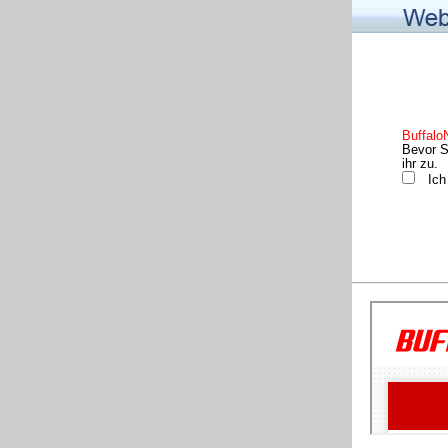
Buffalo
Bevor S
ihr zu.
Ich h